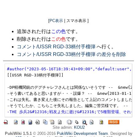
[
PC表示
| スマホ表示 ]
追加された行は
この色
です。
削除された行は
この色
です。
コメント/USSR RGD-33柄付手榴弾
へ行く。
コメント/USSR RGD-33柄付手榴弾 の差分を削除
#author("2023-05-16T18:39:43+09:00","default:user","u
[[USSR RGD-33柄付手榴弾]]

-DP軽機関銃のデグチャレフさんとは関係ないそうです --  &new{2013-01
-そう書いてあると思いますが・・・誤爆？ --  &new{2013-01-11 (金)
-これは失礼。書き変えた後にその報告として上記のコメントしました --  &new
-THE 歩兵2&#12316;戦友よ先に逝け&#12316;で5種類登場、それぞれ
Site admin:
KOU2
PukiWiki 1.5.1
© 2001-2016
PukiWiki Development Team
. Designed by