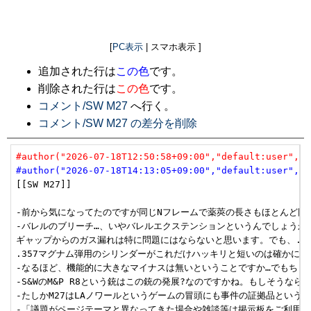
[
PC表示
| スマホ表示 ]
追加された行は
この色
です。
削除された行は
この色
です。
コメント/SW M27
へ行く。
コメント/SW M27 の差分を削除
#author("2026-07-18T12:50:58+09:00","default:user","u
#author("2026-07-18T14:13:05+09:00","default:user","u
[[SW M27]]

-前から気になってたのですが同じNフレームで薬莢の長さもほとんど同じであ
-バレルのブリーチ…、いやバレルエクステンションというんでしょうか
ギャップからのガス漏れは特に問題にはならないと思います。でも、.44
.357マグナム弾用のシリンダーがこれだけハッキリと短いのは確かに謎ですね。 --
-なるほど、機能的に大きなマイナスは無いということですか…でもちょっと不恰好ですね
-S&WのM&P R8という銃はこの銃の発展?なのですかね。もしそうなら映画に
-たしかM27はLAノワールというゲームの冒頭にも事件の証拠品という扱いで出てまし
-「議題がページテーマと異なってきた場合や雑談等は掲示板をご利用くださ