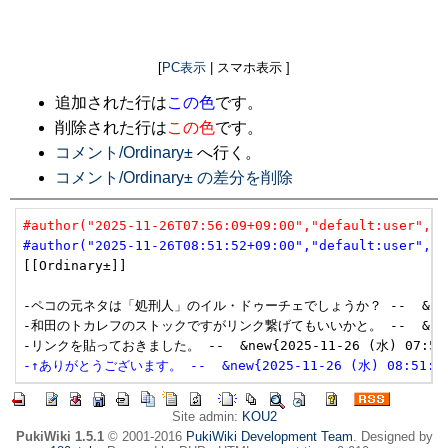
[
PC表示
| スマホ表示 ]
追加された行は
この色
です。
削除された行は
この色
です。
コメント/Ordinary±
へ行く。
コメント/Ordinary± の差分を削除
#author("2025-11-26T07:56:09+09:00","default:user","u
#author("2025-11-26T08:51:52+09:00","default:user","u
[[Ordinary±]]

-ペコの元ネタは「処刑人」のイル・ドゥーチェでしょうか？ --  &new{2013
-和田のトカレフのストックですがリンク繋げてもいいかと。 --  &new{2025
-↑ありがとうございます。 --  &new{2025-11-26 (水) 08:51:52
Site admin:
KOU2
PukiWiki 1.5.1
© 2001-2016
PukiWiki Development Team
. Designed by