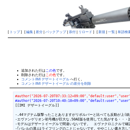
[
トップ
] [
編集
|
差分
|
バックアップ
|
添付
|
リロード
] [
新規
|
一覧
|
単語検
追加された行は
この色
です。
削除された行は
この色
です。
コメント/IMI デザートイーグル
へ行く。
コメント/IMI デザートイーグル の差分を削除
#author("2026-07-20T07:33:12+09:00","default:user","user
#author("2026-07-20T10:40:18+09:00","default:user","user