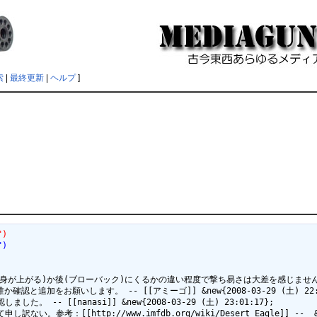
索
|
最終更新
|
ヘルプ
]
")
")