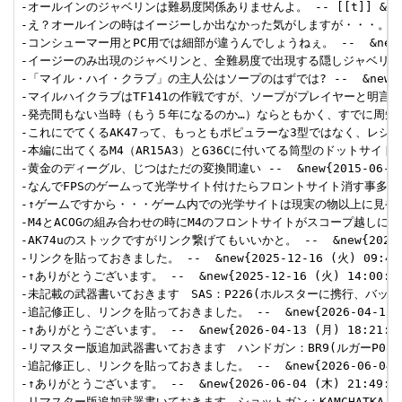
-オールインのジャベリンは難易度関係ありませんよ。 -- [[t]] &new{200
-え？オールインの時はイージーしか出なかった気がしますが・・・。ノーマル以
-コンシューマー用とPC用では細部が違うんでしょうねぇ。 --  &new{2008
-イージーのみ出現のジャベリンと、全難易度で出現する隠しジャベリンが別々で在ります。h
-「マイル・ハイ・クラブ」の主人公はソープのはずでは? --  &new{2012-
-マイルハイクラブはTF141の作戦ですが、ソープがプレイヤーと明言されていな
-発売間もない当時（もう５年になるのか…）ならともかく、すでに周知の事実だし
-これにでてくるAK47って、もっともポピュラーな3型ではなく、レシーバーがプレ
-本編に出てくるM4（AR15A3）とG36Cに付いてる筒型のドットサイトはTAS
-黄金のディーグル、じつはただの変換間違い --  &new{2015-06-16 (
-なんでFPSのゲームって光学サイト付けたらフロントサイト消す事多いんですかね
-↑ゲームですから・・・ゲーム内での光学サイトは現実の物以上に見やすさと
-M4とACOGの組み合わせの時にM4のフロントサイトがスコープ越しに映るはずなの
-AK74uのストックですがリンク繋げてもいいかと。 --  &new{2025-12-
-リンクを貼っておきました。 --  &new{2025-12-16 (火) 09:41:2
-↑ありがとうございます。 --  &new{2025-12-16 (火) 14:00:18
-未記載の武器書いておきます　SAS：P226(ホルスターに携行、バックアッ
-追記修正し、リンクを貼っておきました。 --  &new{2026-04-13 (月)
-↑ありがとうございます。 --  &new{2026-04-13 (月) 18:21:22
-リマスター版追加武器書いておきます　ハンドガン：BR9(ルガーP08)・Prok
-追記修正し、リンクを貼っておきました。 --  &new{2026-06-04 (木)
-↑ありがとうございます。 --  &new{2026-06-04 (木) 21:49:45
-リマスター版追加武器書いておきます　ショットガン：KAMCHATKA-12(サイ