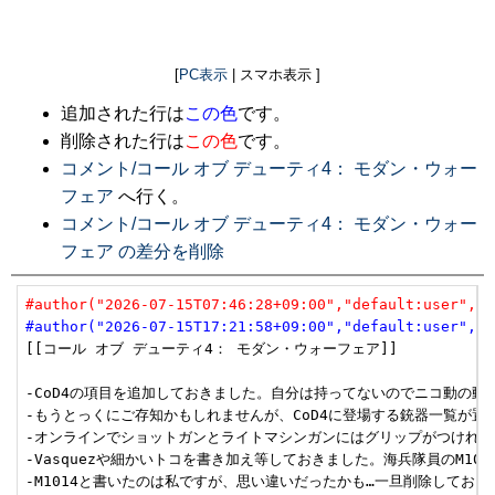
[
PC表示
| スマホ表示 ]
追加された行は
この色
です。
削除された行は
この色
です。
コメント/コール オブ デューティ4： モダン・ウォー
フェア
へ行く。
コメント/コール オブ デューティ4： モダン・ウォー
フェア の差分を削除
#author("2026-07-15T07:46:28+09:00","default:user","u
#author("2026-07-15T17:21:58+09:00","default:user","u
[[コール オブ デューティ4： モダン・ウォーフェア]]

-CoD4の項目を追加しておきました。自分は持ってないのでニコ動の動画等を参
-もうとっくにご存知かもしれませんが、CoD4に登場する銃器一覧が置いてあるサイトです
-オンラインでショットガンとライトマシンガンにはグリップがつけれるので追加し
-Vasquezや細かいトコを書き加え等しておきました。海兵隊員のM1014
-M1014と書いたのは私ですが、思い違いだったかも…一旦削除しておきました。MK