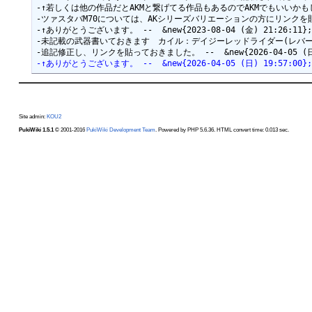
-↑若しくは他の作品だとAKMと繋げてる作品もあるのでAKMでもいいかもしれません。 
-ツァスタバM70については、AKシリーズバリエーションの方にリンクを貼っておきまし
-↑ありがとうございます。 --  &new{2023-08-04 (金) 21:26:11};

-未記載の武器書いておきます　カイル：デイジーレッドライダー(レバーアクション
-↑ありがとうございます。 --  &new{2026-04-05 (日) 19:57:00};
Site admin:
KOU2
PukiWiki 1.5.1
© 2001-2016
PukiWiki Development Team
. Powered by PHP 5.6.36. HTML convert time: 0.013 sec.