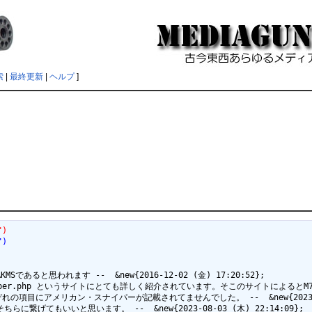
索
|
最終更新
|
ヘルプ
]
")
")
と思われます --  &new{2016-12-02 (金) 17:20:52};

merican_sniper.php というサイトにとても詳しく紹介されています。そこのサイトによるとM
れの項目にアメリカン・スナイパーが記載されてませんでした。 --  &new{2023-07-2
てもいいと思います。 --  &new{2023-08-03 (木) 22:14:09};
