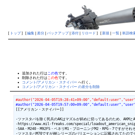
[
トップ
] [
編集
|
差分
|
バックアップ
|
添付
|
リロード
] [
新規
|
一覧
|
単語検
追加された行は
この色
です。
削除された行は
この色
です。
コメント/アメリカン・スナイパー
へ行く。
コメント/アメリカン・スナイパー の差分を削除
#author("2026-04-05T19:28:41+09:00","default:user","user
#author("2026-04-05T19:57:00+09:00","default:user","user
[[アメリカン・スナイパー]]

-ツァスタバを除く民兵のAKはマズルが斜めに切ってあるのため、AKMとAKMSである
-https://www.mil-freaks.com/special/loadout_a
-SAA・M240・M92FS・ベネリM1・ブローニングM2・RPG－7ですがそれぞ
-ツァスタバM70ですがAKシリーズのバリエーションに記載されてたのでそちらに繋げ