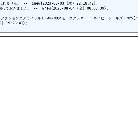
--  &new{2023-08-03 (木) 22:18:42};

た。 --  &new{2023-08-04 (金) 08:03:39};

エアライフル)・AN/M8スモークグレネード ネイビーシールズ：MP5(パンフレットの兵士