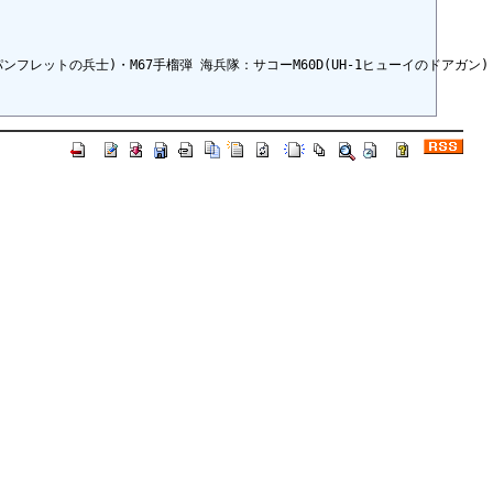
)・M67手榴弾 海兵隊：サコーM60D(UH-1ヒューイのドアガン)・M197(AH-1