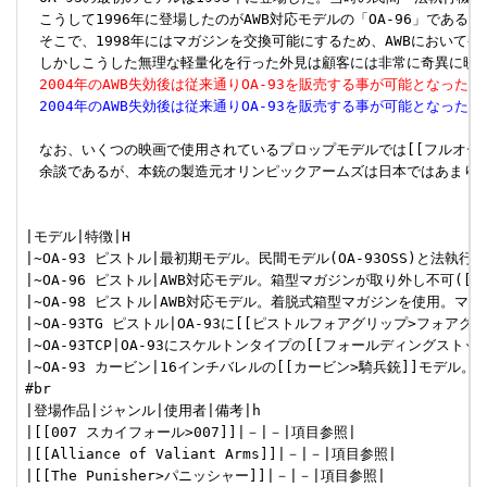
　こうして1996年に登場したのがAWB対応モデルの「OA-96」で
　そこで、1998年にはマガジンを交換可能にするため、AWBにおいて拳
　2004年のAWB失効後は従来通りOA-93を販売する事が可能とな
　2004年のAWB失効後は従来通りOA-93を販売する事が可能とな
　なお、いくつの映画で使用されているプロップモデルでは[[フルオー
　余談であるが、本銃の製造元オリンピックアームズは日本ではあまり有名
|モデル|特徴|H

|~OA-93 ピストル|最初期モデル。民間モデル(OA-93OSS)と法執行機関
|~OA-96 ピストル|AWB対応モデル。箱型マガジンが取り外し不可([
|~OA-98 ピストル|AWB対応モデル。着脱式箱型マガジンを使用。
|~OA-93TG ピストル|OA-93に[[ピストルフォアグリップ>フォアグリ
|~OA-93TCP|OA-93にスケルトンタイプの[[フォールディングストック
|~OA-93 カービン|16インチバレルの[[カービン>騎兵銃]]モデル
#br

|登場作品|ジャンル|使用者|備考|h

|[[007 スカイフォール>007]]|－|－|項目参照|

|[[Alliance of Valiant Arms]]|－|－|項目参照|

|[[The Punisher>パニッシャー]]|－|－|項目参照|
