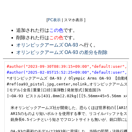
[
PC表示
| スマホ表示 ]
追加された行は
この色
です。
削除された行は
この色
です。
オリンピックアームズ OA-93
へ行く。
オリンピックアームズ OA-93 の差分を削除
#author("2023-09-30T08:39:15+09:00","default:user","u
#author("2025-02-05T15:52:25+09:00","default:user","u
*オリンピックアームズ OA-93 / Olympic Arms OA-93 【自動拳銃
#ref(oa93_pistol.jpg,center,nolink,オリンピックアームズ 
|モデル|全長|重量|口径|装弾数|発射形式|製造国|h

|~OA-93 ピストル|431.8mm|2.02kg|[[5.56mm×45>5.56mm x4
　米オリンピックアームズ社が開発した、恐らくほぼ世界初の[[AR15>コルト
　AR15のものより短いボルトを使用する事で、リコイルバッファをスト
　銃身長6.5インチという短さでフロントサイトも無いが、銃口部にはファ
　OA-93の最初のモデルは1993年に登場した。当時の民間・法執行機