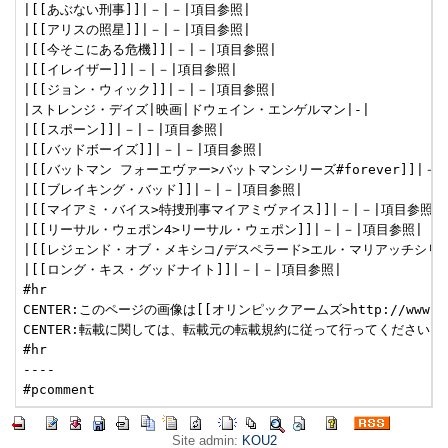
|[[あぶない刑事]]|－|－|項目参照|

|[[アリスの照星]]|－|－|項目参照|

|[[今そこにある危機]]|－|－|項目参照|

|[[イレイザー]]|－|－|項目参照|

|[[ジョン・ウィック]]|－|－|項目参照|

|ストレンジ・デイズ|映画|ドウェイン・エンゲルマン|-|

|[[スポーン]]|－|－|項目参照|

|[[バッドボーイズ]]|－|－|項目参照|

|[[バットマン フォーエヴァー>バットマンシリーズ#forever]]|－|
|[[ブレイキング・バッド]]|－|－|項目参照|

|[[マイアミ・バイス>特捜刑事マイアミヴァイス]]|－|－|項目参照|

|[[リーサル・ウェポン4>リーサル・ウェポン]]|－|－|項目参照|

|[[レジェンド・オブ・メキシコ/デスペラード>エル・マリアッチシリーズ
|[[ロング・キス・グッドナイト]]|－|－|項目参照|

#hr

CENTER:このページの画像は[[オリンピックアームズ>http://www.o
CENTER:転載に関しては、転載元の転載規約に従って行ってください。

#hr

----

Site admin:
KOU2