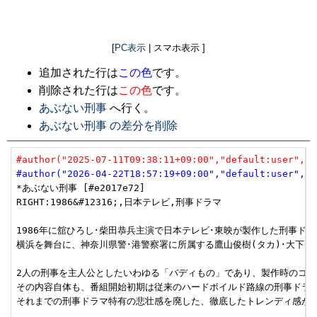
[
PC表示
| スマホ表示 ]
追加された行は
この色
です。
削除された行は
この色
です。
あぶない刑事
へ行く。
あぶない刑事 の差分を削除
#author("2025-07-11T09:38:11+09:00","default:user","u
#author("2026-04-22T18:57:19+09:00","default:user","u
*あぶない刑事 [#e2017e72]

RIGHT:1986&#12316;,日本テレビ,刑事ドラマ

1986年に舘ひろし･柴田恭兵主演で日本テレビ･東映が製作した刑事ドラ
横浜を舞台に、神奈川県警･港警察署に所属する鷹山俊樹(タカ)･大下勇
2人の刑事を主人公としたいわゆる「バディもの」であり、製作時のコンセ
その内容自体も、番組開始初期は従来のハードボイルド路線の刑事ドラマ
それまでの刑事ドラマ特有の悲壮感を廃した、徹底したトレンディ感が視