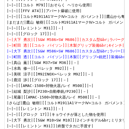
|~|~|[[コルト M79]]|おそらく ヘリから使用|

|~|~|[[FFV AT4]]|アパート爆破に使用|

|~|~|[[コルトM1911A1マークⅣ>コルト ガバメント]]|鷹山から奪っ
|まだまだ|鷹山 敏樹|[[コルトM1911A1マークⅣ>コルト ガバメント]
|~|~|[[レミントン M31]]|－|

|~|大下 勇次|[[S&W M586>SW M686]]|カスタム型&br;ラバーグ
|~|町田 透|[[コルト パイソン]]|木製グリップ装備&br;4インチ|
|~|大下 勇次|[[S&W M586>SW M686]]|カスタム型&br;ラバー[
|~|町田 透|[[コルト パイソン]]|木製[[グリップ>銃把]]装備&br;
|~|真山 薫|[[S&W M37>SW M36]]|－|

|~|水島 修一|[[ベレッタ M92]]|－|

|~|美咲 涼子|[[M92INOX>ベレッタ M92]]|－|

|~|鹿沼 渉|[[グロック 17]]|－|

|~|~|[[AMAC-1500>対物火器/レイ M500]]|~|

|~|結城 梨沙|[[P230>自動拳銃/P230]]|－|

|~|尾藤|[[AMAC-1500>対物火器/レイ M500]]|－|

|さらば|鷹山 敏樹|[[コルトM1911A1マークⅣ>コルト ガバメント]]|
|~|~|[[レミントン M31]]|－|

|~|~|[[グロック 17]]|キョウイチが落とした物を使用|

|~|大下 勇次|[[S&W M10>SW M10]]|2インチモデル&br;ミリタリー
|~|~|[[レミントン M31]]|終盤でタカに手渡す|
