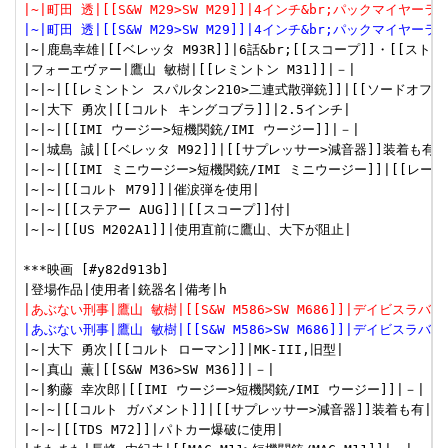
|~|町田 透|[[S&W M29>SW M29]]|4インチ&br;パックマイヤー
|~|町田 透|[[S&W M29>SW M29]]|4インチ&br;パックマイヤー
|~|鹿島幸雄|[[ベレッタ M93R]]|6話&br;[[スコープ]]・[[ストッ
|フォーエヴァー|鷹山 敏樹|[[レミントン M31]]|－|

|~|~|[[レミントン スパルタン210>二連式散弾銃]]|[[ソードオフ]]
|~|大下 勇次|[[コルト キングコブラ]]|2.5インチ|

|~|~|[[IMI ウージー>短機関銃/IMI ウージー]]|－|

|~|城島 誠|[[ベレッタ M92]]|[[サプレッサー>減音器]]装着も有|

|~|~|[[IMI ミニウージー>短機関銃/IMI ミニウージー]]|[[レ
|~|~|[[コルト M79]]|催涙弾を使用|

|~|~|[[ステアー AUG]]|[[スコープ]]付|

|~|~|[[US M202A1]]|使用直前に鷹山、大下が阻止|

***映画 [#y82d913b]

|あぶない刑事|鷹山 敏樹|[[S&W M586>SW M686]]|デイビスラバ
|あぶない刑事|鷹山 敏樹|[[S&W M586>SW M686]]|デイビスラバ
|~|大下 勇次|[[コルト ローマン]]|MK-III,旧型|

|~|真山 薫|[[S&W M36>SW M36]]|－|

|~|豹藤 幸次郎|[[IMI ウージー>短機関銃/IMI ウージー]]|－|

|~|~|[[コルト ガバメント]]|[[サプレッサー>減音器]]装着も有|

|~|~|[[TDS M72]]|パトカー爆破に使用|
