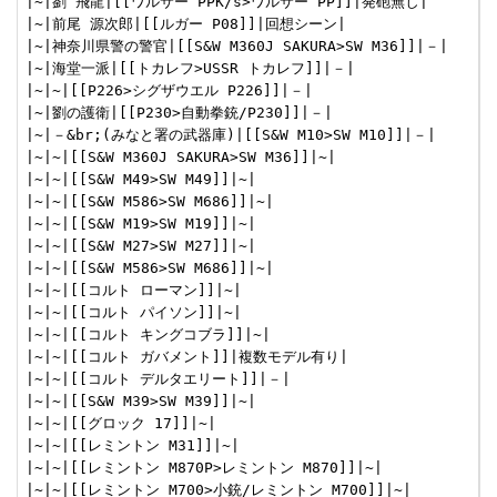
|~|劉 飛龍|[[ワルサー PPK/s>ワルサー PP]]|発砲無し|

|~|前尾 源次郎|[[ルガー P08]]|回想シーン|

|~|神奈川県警の警官|[[S&W M360J SAKURA>SW M36]]|－|

|~|海堂一派|[[トカレフ>USSR トカレフ]]|－|

|~|~|[[P226>シグザウエル P226]]|－|

|~|劉の護衛|[[P230>自動拳銃/P230]]|－|

|~|－&br;(みなと署の武器庫)|[[S&W M10>SW M10]]|－|

|~|~|[[S&W M360J SAKURA>SW M36]]|~|

|~|~|[[S&W M49>SW M49]]|~|

|~|~|[[S&W M586>SW M686]]|~|

|~|~|[[S&W M19>SW M19]]|~|

|~|~|[[S&W M27>SW M27]]|~|

|~|~|[[S&W M586>SW M686]]|~|

|~|~|[[コルト ローマン]]|~|

|~|~|[[コルト パイソン]]|~|

|~|~|[[コルト キングコブラ]]|~|

|~|~|[[コルト ガバメント]]|複数モデル有り|

|~|~|[[コルト デルタエリート]]|－|

|~|~|[[S&W M39>SW M39]]|~|

|~|~|[[グロック 17]]|~|

|~|~|[[レミントン M31]]|~|

|~|~|[[レミントン M870P>レミントン M870]]|~|

|~|~|[[レミントン M700>小銃/レミントン M700]]|~|
