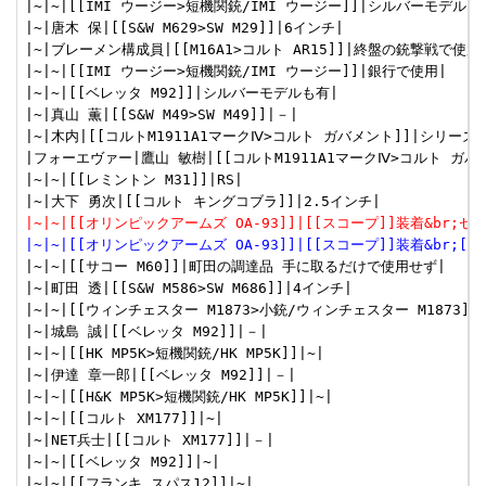
|~|~|[[IMI ウージー>短機関銃/IMI ウージー]]|シルバーモデル|

|~|唐木 保|[[S&W M629>SW M29]]|6インチ|

|~|ブレーメン構成員|[[M16A1>コルト AR15]]|終盤の銃撃戦で使用|
|~|~|[[IMI ウージー>短機関銃/IMI ウージー]]|銀行で使用|

|~|~|[[ベレッタ M92]]|シルバーモデルも有|

|~|真山 薫|[[S&W M49>SW M49]]|－|

|~|木内|[[コルトM1911A1マークⅣ>コルト ガバメント]]|シリーズ7
|フォーエヴァー|鷹山 敏樹|[[コルトM1911A1マークⅣ>コルト ガバメ
|~|~|[[レミントン M31]]|RS|

|~|~|[[オリンピックアームズ OA-93]]|[[スコープ]]装着&br;
|~|~|[[オリンピックアームズ OA-93]]|[[スコープ]]装着&br;[
|~|~|[[サコー M60]]|町田の調達品 手に取るだけで使用せず|

|~|町田 透|[[S&W M586>SW M686]]|4インチ|

|~|~|[[ウィンチェスター M1873>小銃/ウィンチェスター M1873]]|
|~|城島 誠|[[ベレッタ M92]]|－|

|~|~|[[HK MP5K>短機関銃/HK MP5K]]|~|

|~|伊達 章一郎|[[ベレッタ M92]]|－|

|~|~|[[H&K MP5K>短機関銃/HK MP5K]]|~|

|~|~|[[コルト XM177]]|~|

|~|NET兵士|[[コルト XM177]]|－|

|~|~|[[ベレッタ M92]]|~|

|~|~|[[フランキ スパス12]]|~|
