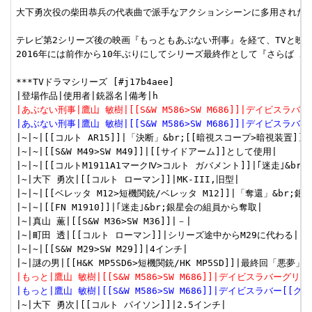
大下勇次役の柴田恭兵の代表曲で派手なアクションシーンに多用された「R
テレビ第2シリーズ後の映画『もっともあぶない刑事』を経て、TVと映画
2016年には前作から10年ぶりにしてシリーズ最終作として『さらば 
***TVドラマシリーズ [#j17b4aee]

|あぶない刑事|鷹山 敏樹|[[S&W M586>SW M686]]|デイ
|あぶない刑事|鷹山 敏樹|[[S&W M586>SW M686]]|デイビ
|~|~|[[コルト AR15]]|「決断」&br;[[暗視スコープ>暗視装置]]付|
|~|~|[[S&W M49>SW M49]]|[[サイドアーム]]として使用|

|~|~|[[コルトM1911A1マークⅣ>コルト ガバメント]]|｢迷走｣&br
|~|大下 勇次|[[コルト ローマン]]|MK-III,旧型|

|~|~|[[ベレッタ M12>短機関銃/ベレッタ M12]]|「奪還」&br;銀
|~|~|[[FN M1910]]|｢迷走｣&br;銀星会の組員から奪取|

|~|真山 薫|[[S&W M36>SW M36]]|－|

|~|町田 透|[[コルト ローマン]]|シリーズ途中からM29に代わる|

|~|~|[[S&W M29>SW M29]]|4インチ|

|もっと|鷹山 敏樹|[[S&W M586>SW M686]]|デイビスラバーグリ
|もっと|鷹山 敏樹|[[S&W M586>SW M686]]|デイビスラバー[[グ