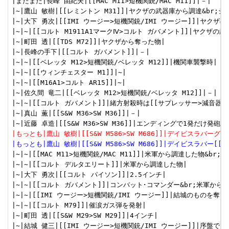
|またまた|長峰 由紀夫|[[MAC M11>短機関銃/MAC M11]]|－|

|~|鷹山 敏樹|[[レミントン M31]]|ヤクザの武器庫から調達&br;シ
|~|大下 勇次|[[IMI ウージー>短機関銃/IMI ウージー]]|ヤクザの
|~|~|[[コルト M1911A1マークⅣ>コルト ガバメント]]|ヤクザの武
|~|町田 透|[[TDS M72]]|ヤクザから奪った物|

|~|長峰の手下|[[コルト ガバメント]]|－|

|~|~|[[ベレッタ M12>短機関銃/ベレッタ M12]]|機関車襲撃時|

|~|~|[[ウィンチェスター M1]]|~|

|~|~|[[M16A1>コルト AR15]]|~|

|~|佐久間 竜二|[[ベレッタ M12>短機関銃/ベレッタ M12]]|－|

|~|~|[[コルト ガバメント]]|緒方射殺時は[[サプレッサー>減音器]]
|~|真山 薫|[[S&W M36>SW M36]]|－|

|もっとも|鷹山 敏樹|[[S&W M586>SW M686]]|デイビスラバーグ
|もっとも|鷹山 敏樹|[[S&W M586>SW M686]]|デイビスラバー[[
|~|~|[[MAC M11>短機関銃/MAC M11]]|米軍から調達した物&b
|~|~|[[コルト デルタエリート]]|米軍から調達した物|

|~|大下 勇次|[[コルト パイソン]]|2.5インチ|

|~|~|[[コルト ガバメント]]|コンバット･コマンダー&br;米軍から調
|~|~|[[IMI ウージー>短機関銃/IMI ウージー]]|結城のものを奪う|
|~|~|[[コルト M79]]|催涙ガス弾を発射|

|~|町田 透|[[S&W M29>SW M29]]|4インチ|

|~|結城 健三|[[IMI ウージー>短機関銃/IMI ウージー]]|序盤で[