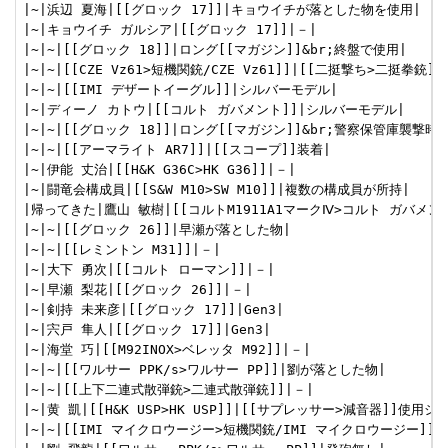
|~|浜辺 夏海|[[グロック 17]]|キョウイチが落とした物を使用|

|~|キョウイチ ガルシア|[[グロック 17]]|－|

|~|~|[[グロック 18]]|ロング[[マガジン]]&br;終盤で使用|

|~|~|[[CZE Vz61>短機関銃/CZE Vz61]]|[[二挺撃ち>二挺拳銃]]|
|~|~|[[IMI デザートイーグル]]|シルバーモデル|

|~|ディーノ カトウ|[[コルト ガバメント]]|シルバーモデル|

|~|~|[[グロック 18]]|ロング[[マガジン]]&br;警察保管庫襲撃時に
|~|~|[[アーマライト AR7]]|[[スコープ]]装着|

|~|伊能 丈治|[[H&K G36C>HK G36]]|－|

|~|闘竜会構成員|[[S&W M10>SW M10]]|複数の構成員が所持|

|帰ってきた|鷹山 敏樹|[[コルトM1911A1マークⅣ>コルト ガバメント]
|~|~|[[グロック 26]]|早瀬が落とした物|

|~|~|[[レミントン M31]]|－|

|~|大下 勇次|[[コルト ローマン]]|－|

|~|早瀬 梨花|[[グロック 26]]|－|

|~|剣持 未来彦|[[グロック 17]]|Gen3|

|~|宍戸 隼人|[[グロック 17]]|Gen3|

|~|海堂 巧|[[M92INOX>ベレッタ M92]]|－|

|~|~|[[ワルサー PPK/s>ワルサー PP]]|劉が落とした物|

|~|~|[[上下二連式散弾銃>二連式散弾銃]]|－|

|~|黄 凱|[[H&K USP>HK USP]]|[[サプレッサー>減音器]]使用シ
|~|~|[[IMI マイクロウージー>短機関銃/IMI マイクロウージー]]|[