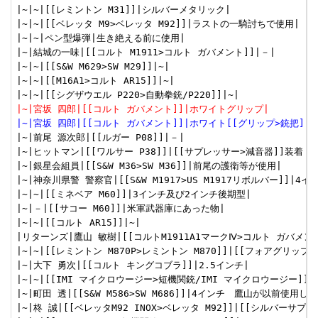
|~|~|[[レミントン M31]]|シルバーメタリック|

|~|~|[[ベレッタ M9>ベレッタ M92]]|ラストの一騎討ちで使用|

|~|~|ペン型爆弾|生き絶える前に使用|

|~|結城の一味|[[コルト M1911>コルト ガバメント]]|－|

|~|~|[[S&W M629>SW M29]]|~|

|~|~|[[M16A1>コルト AR15]]|~|

|~|宮坂 四郎|[[コルト ガバメント]]|ホワイトグリップ|
|~|宮坂 四郎|[[コルト ガバメント]]|ホワイト[[グリップ>銃把]]|
|~|前尾 源次郎|[[ルガー P08]]|－|

|~|ヒットマン|[[ワルサー P38]]|[[サプレッサー>減音器]]装着 
|~|銀星会組員|[[S&W M36>SW M36]]|前尾の護衛等が使用|

|~|神奈川県警 警察官|[[S&W M1917>US M1917リボルバー]]|4イン
|~|~|[[ミネベア M60]]|3インチ及び2インチ後期型|

|~|－|[[サコー M60]]|米軍武器庫にあった物|

|~|~|[[コルト AR15]]|~|

|リターンズ|鷹山 敏樹|[[コルトM1911A1マークⅣ>コルト ガバメント
|~|~|[[レミントン M870P>レミントン M870]]|[[フォアグリップ]]
|~|大下 勇次|[[コルト キングコブラ]]|2.5インチ|

|~|~|[[IMI マイクロウージー>短機関銃/IMI マイクロウージー]]|[
|~|町田 透|[[S&W M586>SW M686]]|4インチ　鷹山が以前使用して
|~|柊 誠|[[ベレッタM92 INOX>ベレッタ M92]]|[[シルバーサプレ