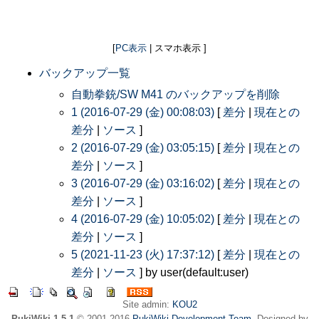
[
PC表示
| スマホ表示 ]
バックアップ一覧
自動拳銃/SW M41 のバックアップを削除
1 (2016-07-29 (金) 00:08:03)
[
差分
|
現在との
差分
|
ソース
]
2 (2016-07-29 (金) 03:05:15)
[
差分
|
現在との
差分
|
ソース
]
3 (2016-07-29 (金) 03:16:02)
[
差分
|
現在との
差分
|
ソース
]
4 (2016-07-29 (金) 10:05:02)
[
差分
|
現在との
差分
|
ソース
]
5 (2021-11-23 (火) 17:37:12)
[
差分
|
現在との
差分
|
ソース
] by user(default:user)
Site admin:
KOU2
PukiWiki 1.5.1
© 2001-2016
PukiWiki Development Team
. Designed by