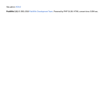
Site admin:
KOU2
PukiWiki 1.5.1
© 2001-2016
PukiWiki Development Team
. Powered by PHP 5.6.36. HTML convert time: 0.004 sec.