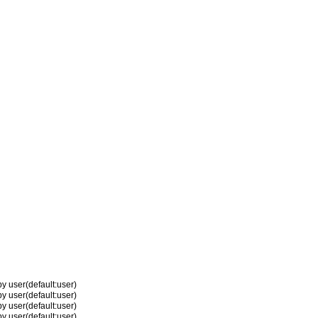
by user(default:user)
by user(default:user)
by user(default:user)
by user(default:user)