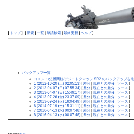
[
トップ
] [
新規
|
一覧
|
単語検索
|
最終更新
|
ヘルプ
]
バックアップ一覧
コメント/短機関銃/デジニトクマッシ SR2 のバックアップを
1 (2012-10-20 (土) 02:05:13)
[
差分
|
現在との差分
|
ソース
]
2 (2013-04-07 (日) 07:55:34)
[
差分
|
現在との差分
|
ソース
]
3 (2013-04-07 (日) 15:49:17)
[
差分
|
現在との差分
|
ソース
]
4 (2013-07-26 (金) 23:37:09)
[
差分
|
現在との差分
|
ソース
]
5 (2013-09-24 (火) 18:04:49)
[
差分
|
現在との差分
|
ソース
]
6 (2014-07-19 (土) 15:31:11)
[
差分
|
現在との差分
|
ソース
]
7 (2016-04-13 (水) 00:07:48)
[
差分
|
現在との差分
|
ソース
]
8 (2016-04-13 (水) 00:07:48)
[
差分
|
現在との差分
|
ソース
]
Site admin:
KOU2