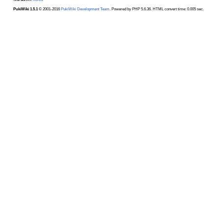
PukiWiki 1.5.1
© 2001-2016
PukiWiki Development Team
. Powered by PHP 5.6.36. HTML convert time: 0.005 sec.