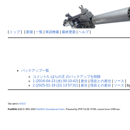
[
トップ
] [
新規
|
一覧
|
単語検索
|
最終更新
|
ヘルプ
]
バックアップ一覧
コメント/いばらの王 のバックアップを削除
1 (2016-04-13 (水) 00:10:42)
[
差分
|
現在との差分
|
ソース
]
2 (2025-01-19 (日) 13:57:01)
[
差分
|
現在との差分
|
ソース
] b
Site admin:
KOU2
PukiWiki 1.5.1
© 2001-2016
PukiWiki Development Team
. Powered by PHP 5.6.36. HTML convert time: 0.004 sec.