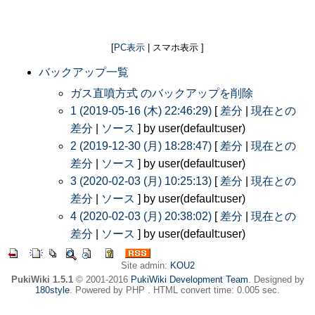
[
PC表示
| スマホ表示 ]
バックアップ一覧
ガス直噴方式 のバックアップを削除
1 (2019-05-16 (木) 22:46:29)
[
差分
|
現在との
差分
|
ソース
] by user(default:user)
2 (2019-12-30 (月) 18:28:47)
[
差分
|
現在との
差分
|
ソース
] by user(default:user)
3 (2020-02-03 (月) 10:25:13)
[
差分
|
現在との
差分
|
ソース
] by user(default:user)
4 (2020-02-03 (月) 20:38:02)
[
差分
|
現在との
差分
|
ソース
] by user(default:user)
Site admin:
KOU2
PukiWiki 1.5.1
© 2001-2016
PukiWiki Development Team
. Designed by
180style
. Powered by PHP . HTML convert time: 0.005 sec.