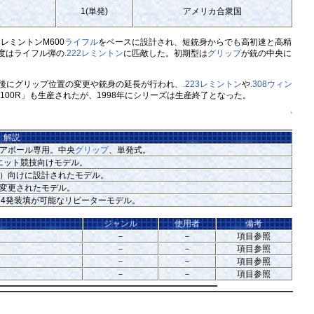
1(単発)
アメリカ合衆国
レミントンM600
ライフル
をベースに設計され、短銃身からでも高初速と高精
精度はライフル弾の
.222レミントン
に匹敵した。初期型は
グリップ
が銃の中央に
。後にグリップ位置の変更や銃身の延長が行われ、
.223レミントン
や
.308ウィン
100R」も生産されたが、1998年にシリーズは生産終了となった。
↑
解説
イアボール専用。中央
グリップ
、単発式。
エット競技向けモデル。
）向けに設計されたモデル。
変更されたモデル。
、4発装填が可能なリピーターモデル。
ジャンル
使用者
備考
－
－
項目参照
－
－
項目参照
－
－
項目参照
－
－
項目参照