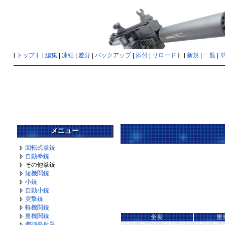
[
トップ
] [
編集
|
凍結
|
差分
|
バックアップ
|
添付
|
リロード
] [
新規
|
一覧
|
メニュー
回転式拳銃
自動拳銃
その他拳銃
短機関銃
小銃
自動小銃
突撃銃
軽機関銃
重機関銃
全長
重
擲弾発射器