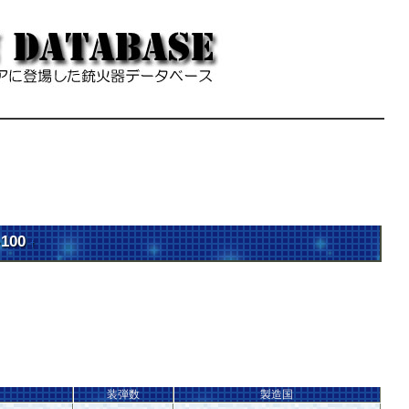
-100
†
装弾数
製造国