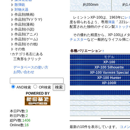
約350mm
約1.
散弾銃
対物火器
作品別(映画)
レミントンXP-100は、1963年に
レ
作品別(TVドラマ)
度を得られるよう、専用
弾薬
「.22
作品別(漫画)
配置された独特のナイロン製
ストック
作品別(小説)
作品別(アニメ)
その優れた精度から、XP-100は
作品別(ゲーム)
チェスター
など一般的なライフル弾に
作品別(その他)
その他
各種バリエーション
†
↑カテゴリ名左にある
モデル
三角形をクリック
XP-100
XP-100 Silhouette
データベースの使い方
お問い合わせ
XP-100 Varmint Special
XP-100 Hunter
XP-100R
AND検索
OR検索
POWERED BY
本日PV数:
3
昨日PV数:
2
総PV数:
1406
Online数:
16
最新の10件を表示しています。
コメ