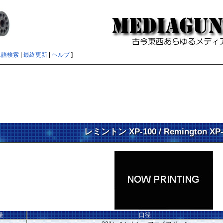
単語検索
|
最終更新
|
ヘルプ
]
レミントン XP-100 / Remington XP
量
口径