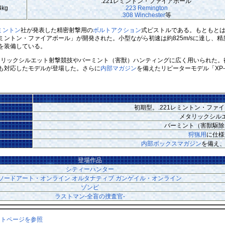
.221レミントン・ファイアボール
4kg
.223 Remington
.308 Winchester
等
ミントン
社が発表した精密射撃用の
ボルトアクション
式ピストルである。もともとは
1レミントン・ファイアボール」が開発された。小型ながら初速は約825m/sに達し、
を装備している。
メタリックシルエット射撃競技やバーミント（害獣）ハンティングに広く用いられた
も対応したモデルが登場した。さらに
内部マガジン
を備えたリピーターモデル「XP-
初期型。.221レミントン・ファ
メタリックシル
バーミント（害獣駆除
狩猟用
に仕様
内部ボックスマガジン
を備え
登場作品
シティーハンター
ソードアート・オンライン オルタナティブ ガンゲイル・オンライン
ゾンビ
ラストマン-全盲の捜査官-
ントページを参照