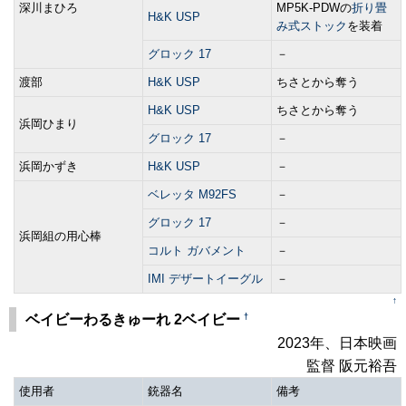
深川まひろ
MP5K-PDWの
折り畳
H&K USP
み式ストック
を装着
グロック 17
－
渡部
H&K USP
ちさとから奪う
H&K USP
ちさとから奪う
浜岡ひまり
グロック 17
－
浜岡かずき
H&K USP
－
ベレッタ M92FS
－
グロック 17
－
浜岡組の用心棒
コルト ガバメント
－
IMI デザートイーグル
－
↑
†
ベイビーわるきゅーれ 2ベイビー
2023年、日本映画
監督 阪元裕吾
使用者
銃器名
備考