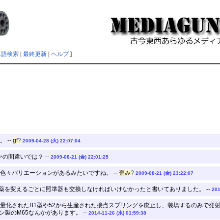
単語検索
|
最終更新
|
ヘルプ
]
 --
gf
?
2009-04-28 (火) 22:07:04
の間違いでは？ --
2009-08-21 (金) 22:01:25
色々バリエーションがあるみたいですね。 --
歪み
?
2009-08-21 (金) 23:22:07
弾薬を変えるごとに照準器も交換しなければいけなかったと書いてありました。 --
201
量化されたB1型や52から生産された接点スプリングを廃止し、装填するのみで発射準
ン製のM65なんかがあります。 --
2014-11-26 (水) 01:59:38