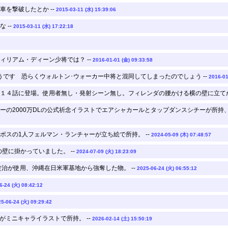
を撃破したとか --
2015-03-11 (水) 15:39:06
 --
2015-03-11 (水) 17:22:18
ィリアム・ディーン少将では？ --
2016-01-01 (金) 09:33:58
うです 恐らくウォルトン･ウォーカー中将と混同してしまったのでしょう --
2016-01
１４話に登場。使用者無し・発射シーン無し。フィレンダの腰かける横の壁に立てか
ーの2000万DLの公式祈念イラストでエアシャカールとタップダンスシチーが所
ボスの1人フェルマン・ランチャーが立ち絵で所持。 --
2024-05-09 (木) 07:48:57
壁に掛かっていました。 --
2024-07-09 (火) 18:23:09
治が使用、沖縄在日米軍基地から強奪した物。 --
2025-06-24 (火) 06:55:12
6-24 (火) 08:42:12
5-06-24 (火) 09:29:42
置 霧子がミニキャライラストで所持。 --
2026-02-14 (土) 15:50:19