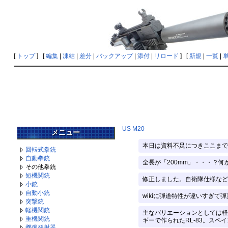
[
トップ
] [
編集
|
凍結
|
差分
|
バックアップ
|
添付
|
リロード
] [
新規
|
一覧
|
US M20
メニュー
本日は資料不足につきここまで。
回転式拳銃
自動拳銃
全長が「200mm」・・・？何か
その他拳銃
短機関銃
修正しました。自衛隊仕様など
小銃
自動小銃
wikiに弾道特性が違いすぎて
突撃銃
軽機関銃
主なバリエーションとしては軽
重機関銃
ギーで作られたRL-83。スペイ
擲弾発射器