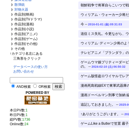
散弾銃
朝鮮戦争で将軍自らこいつで戦車
対物火器
作品別(映画)
ウィリアム・ウォーカー少将だな
作品別(TVドラマ)
作品別(漫画)
今 --
2016-01-01 (金) 09:31:03
作品別(小説)
送信ミス失礼。今更ながら、ウ
作品別(アニメ)
作品別(ゲーム)
ウィリアム･ディーン少将のよ
作品別(その他)
その他
テレビアニメ「プランダラ」の
↑カテゴリ名左にある
三角形をクリック
ゲームウマ娘プリティーダービ
の。 --
データベースの使い方
2024-02-10 (土) 06:50:32
お問い合わせ
ゲーム版怪盗ロワイヤルでレア
漫画死島戦線EXで東軍武器庫の
AND検索
OR検索
POWERED BY
漫画ドーベルマン刑事で加納 錠
追記しておきました。 --
2025-0
本日PV数:
1
↑ありがとうございます。 --
202
昨日PV数:
1
総PV数:
1736
ゲームLike a Butlerで笠
Online数:
24