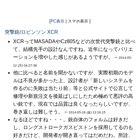
[
PC表示
| スマホ表示 ]
突撃銃/ロビンソン XCR
XCRってMASADAやCz805などの次世代突撃銃と比べ
て、結構先手の設計なんですね。近年になってバリエ
ーションを増やした感じがあるようですが。 --
2014-05-
12 (月) 04:27:38
他に比べると名前を聞かないですが、実際初期のモデ
ルは不良が多かった上、設計者が「新しいシステムを
作るのに失敗は当たり前」等と公式サイトで公言して
修理や新規注文を後延ばしにしたため極めて悪評の高
い銃です。現在では品質は良くなったらしいですが、
巻き返しは難しそう。 --
2014-05-16 (金) 13:16:15
なるほどですね・・・。銃自体のフォルムは好きだ
し、ロングストロークガスピストンを採用してるのも
好きだけど、開発者が開き直ってはだめだわ。所詮、