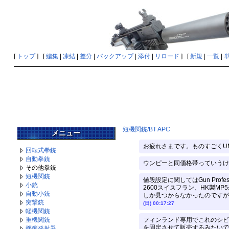
[
トップ
] [
編集
|
凍結
|
差分
|
バックアップ
|
添付
|
リロード
] [
新規
|
一覧
|
短機関銃/BT APC
メニュー
お疲れさまです。ものすごくUM
回転式拳銃
自動拳銃
ウンピーと同価格帯っていうけ
その他拳銃
短機関銃
値段設定に関してはGun Pr
小銃
2600スイスフラン、HK製
自動小銃
しか見つからなかったのですが、
突撃銃
(日) 00:17:27
軽機関銃
重機関銃
フィンランド専用でこれのシビ
を固定させて販売するみたいで
擲弾発射器