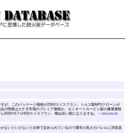
不明ですが、このパッケージ価格が2500スイスフラン、トルコ製MP5クローンが
て現行品の情報はカナダ市場のプレミア価格か、セミオートカービン版の廉価価格
00×0.7=2450スイスフラン、概ね近い額になりますね。 --
2014-06-29
レルがないといけないと法律で定められているので通常の長さのバレルに消音器