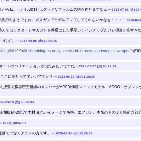
からね。しかしB&T社はグッドなフォルムの銃を作りますなぁ --
2014-07-01 (火) 00:
が共用のようですね。ガスガンでモデルアップしてくれないかなぁ・・・ --
2016-02-
が盛んでセレクターとマガジンを共通にした手堅いラインナップだけど弾倉が高すぎない
けど。 --
2017-05-05 (金) 16:00:16
m/blog/2019/04/01/breaking-us-army-selects-bt-for-new-sub-compact-weapon/
米軍
mmオートのバリエーションが出たみたいですね --
2020-07-27 (月) 03:23:14
ここに割り当てていいですか？ --
2023-06-16 (金) 01:18:39
入捜査で臓器密売組織のメンバーがAPC9(伸縮ストックモデル、ACOG・サプレッサ
026-03-10 (火) 05:38:04
令和版)の20話で木村 克也がイメージで所持、エアガン、本来のものより銃前方部分が
3-10 (火) 08:40:07
画ではなくアニメの方です。 --
2026-03-10 (火) 12:40:08