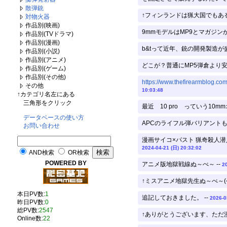
散弾銃
↑フィンランドは猟大国でもある
対物火器
作品別(映画)
9mmモデルはMP9とマガジン
作品別(TVドラマ)
作品別(漫画)
b&tって近年、銃の開発製造
作品別(小説)
作品別(アニメ)
どこが？普通にMP5弾倉より安い
作品別(ゲーム)
作品別(その他)
https://www.thefirearmblog.co
その他
10:03:48
↑カテゴリ名左にある
三角形をクリック
最近 10 pro っていう10
データベースの使い方
APCのライフル弾バリアントも
お問い合わせ
漫画サイコ×パスト 猟奇殺人潜
2024-04-21 (日) 20:32:02
AND検索
OR検索
POWERED BY
アニメ版地獄戦線ぬ～べ～ --
2
↑ミスアニメ地獄先生ぬ～べ～(
本日PV数:
1
追記しておきました。 --
2026-0
昨日PV数:
0
総PV数:
2547
↑ありがとうございます、ただ漫
Online数:
22