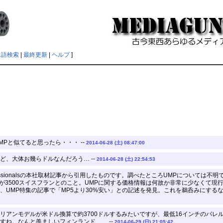
単語検索
|
最終更新
|
ヘルプ
]
Pと似てると思ったら・・・ --
2014-06-28 (土) 08:47:00
ど、大体お幾らドルなんだろう… --
2014-06-28 (土) 22:54:53
ofessionalsの本社取材記事から引用したものです。調べたところUMPについては
MP5が3500スイスフランとのこと。UMPに関する価格情報は何故か非常に少なく
UMP特集の記事で「MP5より30%安い」との記述を発見。これを鵜呑みにするなら35
リアンモデルが米ドル換算で約3700ドルするみたいですが、最低16インチのバ
すね。なんと羨ましいフィンランド…… --
2014-06-29 (日) 21:05:42