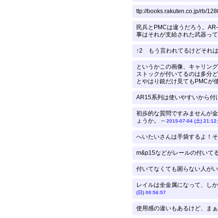
ttp://books.rakuten.co
民兵とPMCは違うだろう。AR
事はそれが支給された武器って
↑2 もう言われてるけどそれは
というかこの画像、キャリング
ストックが付いてるのは多分ど
とやはり銃だけ見てもPMCが使
AR15系列は使いやすいから付
初歩的な質問ですみませんが金
ょうか。 --
2015-07-04 (土) 21:12
へいたいさんは手袋するよ！そ
m&p15などがレールの付い
付いてなくても困らない人がいる
レイルは全金属になって、しか
(日) 00:56:57
使用感の違いもあるけど、まぁ