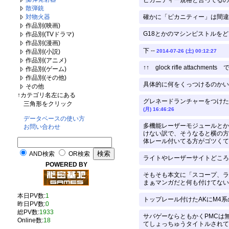
ピカニティー規格と言ってるのは
散弾銃
対物火器
確かに「ピカニティー」は間違
作品別(映画)
G18とかのマシンピストルをどう
作品別(TVドラマ)
作品別(漫画)
下 --
作品別(小説)
2014-07-26 (土) 00:12:27
作品別(アニメ)
↑↑ glock rifle att
作品別(ゲーム)
作品別(その他)
具体的に何をくっつけるのかい
その他
↑カテゴリ名左にある
グレネードランチャーをつけた
三角形をクリック
(月) 16:46:26
データベースの使い方
多機能レーザーモジュールとか
お問い合わせ
けない訳で、そうなると横の方
体レール付いてる方がゴツくて
AND検索
OR検索
ライトやレーザーサイトどころ
POWERED BY
そもそも本文に「スコープ、ラ
まぁマンガだと何も付けてないパ
本日PV数:
1
トップレール付けたAKにM4
昨日PV数:
0
総PV数:
1933
サバゲーならともかくPMCは
Online数:
18
てしょっちゅうタイトルされてる