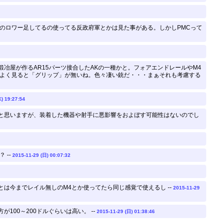
47のロワー足してるの使ってる反政府軍とかは見た事がある。しかしPMCって
冶屋が作るAR15パーツ接合したAKの一種かと。フォアエンドレールやM4
、よく見ると「グリップ」が無いね。色々凄い銃だ・・・まぁそれも考慮する
) 19:27:54
と思いますが、装着した機器や射手に悪影響をおよぼす可能性はないのでし
 --
2015-11-29 (日) 00:07:32
は今までレイル無しのM4とか使ってたら同じ感覚で使えるし --
2015-11-29
00～200ドルぐらいは高い。 --
2015-11-29 (日) 01:38:46