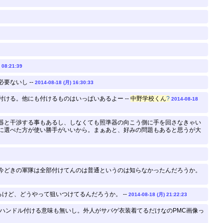
 08:21:39
要ないし --
2014-08-18 (月) 16:30:33
ける。他にも付けるものはいっぱいあるよー --
中野学校くん
?
2014-08-18
器と干渉する事もあるし、しなくても照準器の向こう側に手を回さなきゃい
に選べた方が使い勝手がいいから。まぁあと、好みの問題もあると思うが大
今どきの軍隊は全部付けてんのは普通というのは知らなかったんだろうか。
けど、どうやって狙いつけてるんだろうか。 --
2014-08-18 (月) 21:22:23
ハンドル付ける意味も無いし。外人がサバゲ衣装着てるだけなのPMC画像っ