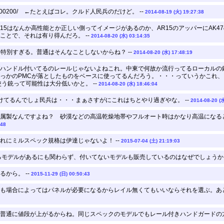
.jp/rb/12800200/ ←たとえばコレ。クルド人民兵のだけど。 --
2014-08-19 (火) 19:27:38
-15はなんか高性能とか正しい側ってイメージがあるのか、AR15のアッパーにAK
ことで、それは有り得んだろ。 --
2014-08-20 (水) 03:14:35
特別すぎる。普通はそんなことしないからね？ --
2014-08-20 (水) 17:48:19
ハンドル付いてるのレールじゃないよねこれ。中東で何故か流行ってるローカルの鍛
っかのPMCが落としたものをベースに使ってるんだろう。・・・っていうかこれ
う銃って可能性は大分低いかと。 --
2014-08-20 (水) 18:46:04
けてるんでしょ民兵は・・・まぁさすがにこれはちとやり過ぎやな。 --
2014-08-20 (水
属製なんですよね？ 砂漠などの高温乾燥地帯やフルオート時はかなり高温になる
:48
れにミルスペック規格は伊達じゃないよ！ --
2015-07-04 (土) 21:19:03
てるモデルがあるにも関わらず、付いてないモデルも販売しているのはなぜでしょうか？
から。 --
2015-11-29 (日) 00:50:43
も場合によってはパネルが必要になるからレイル無くてもいいならそれを選ぶ。あと
普通に値段が上がるからね。同じスペックのモデルでもレール付きハンドガードの方が1