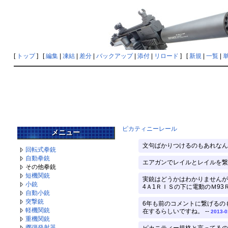
[
トップ
] [
編集
|
凍結
|
差分
|
バックアップ
|
添付
|
リロード
] [
新規
|
一覧
|
ピカティニーレール
メニュー
文句ばかりつけるのもあれなん
回転式拳銃
自動拳銃
エアガンでレイルとレイルを繋
その他拳銃
短機関銃
実銃はどうかはわかりませんが
小銃
4Ａ1ＲＩＳの下に電動のＭ93
自動小銃
突撃銃
6年も前のコメントに繋げるの
軽機関銃
在するらしいですね。 --
2013-0
重機関銃
擲弾発射器