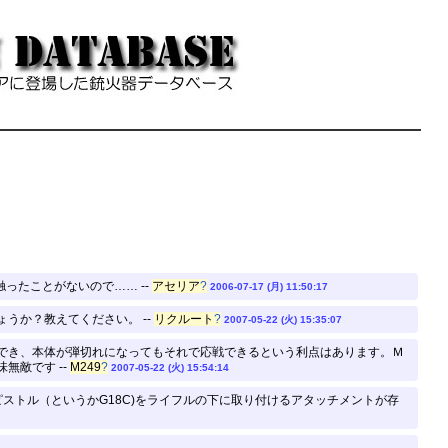
ったことがないので…… --
アセリア
?
2006-07-17 (月) 11:50:17
うか？教えてください。 --
リクルート
?
2007-05-22 (火) 15:35:07
でき、本体が弾切れになってもそれで応戦できるという利点はあります。Ｍ
無敵です --
M249
?
2007-05-22 (火) 15:54:14
ストル（というかG18C)をライフルの下に取り付けるアタッチメントが存