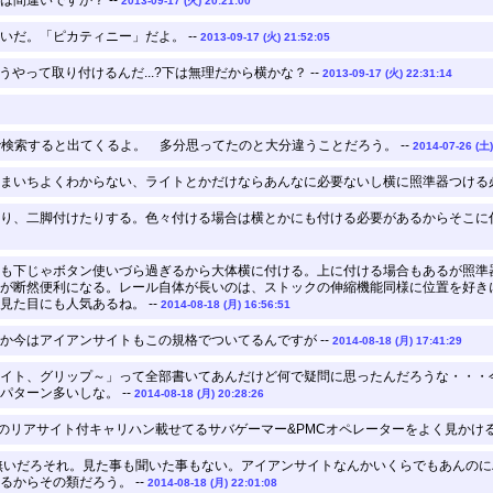
間違いですか？ --
2013-09-17 (火) 20:21:00
いだ。「ピカティニー」だよ。 --
2013-09-17 (火) 21:52:05
やって取り付けるんだ...?下は無理だから横かな？ --
2013-09-17 (火) 22:31:14
achments で検索すると出てくるよ。 多分思ってたのと大分違うことだろう。 --
2014-07-26 (土)
まいちよくわからない、ライトとかだけならあんなに必要ないし横に照準器つける必
り、二脚付けたりする。色々付ける場合は横とかにも付ける必要があるからそこに付
も下じゃボタン使いづら過ぎるから大体横に付ける。上に付ける場合もあるが照準
が断然便利になる。レール自体が長いのは、ストックの伸縮機能同様に位置を好き
見た目にも人気あるね。 --
2014-08-18 (月) 16:56:51
か今はアイアンサイトもこの規格でついてるんですが --
2014-08-18 (月) 17:41:29
イト、グリップ～」って全部書いてあんだけど何で疑問に思ったんだろうな・・・
ターン多いしな。 --
2014-08-18 (月) 20:28:26
系のリアサイト付キャリハン載せてるサバゲーマー&PMCオペレーターをよく見かける
無いだろそれ。見た事も聞いた事もない。アイアンサイトなんかいくらでもあんのに
からその類だろう。 --
2014-08-18 (月) 22:01:08