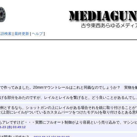
単語検索
|
最終更新
|
ヘルプ
]
で作ってみました。20mmマウントレールはこれと同義なのでしょうか？ 実物を触
げる部分をみたのですが、レイルとレイルを繋げると、どう良いことがあるんでしょ
例とするなら、ショットガンの上にレイルがある場合それを銃に取り付けることが
Ｒ(上部にレイルがついているカスタムパーツをつけたモデル)を取り付けるとある意味
もアレですけど・・・実際にフルオート制御がより容易という売り込みで、マシンピ
1-23 (水) 03:49:12